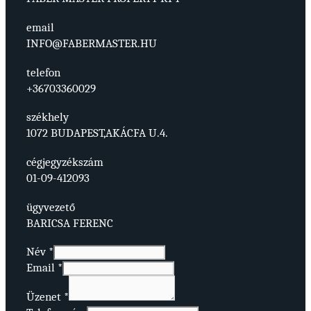
email
INFO@FABERMASTER.HU
telefon
+36703360029
székhely
1072 BUDAPEST,AKÁCFA U.4.
cégjegyzékszám
01-09-412093
ügyvezető
BARICSA FERENC
Név
*
Email
*
Üzenet
*