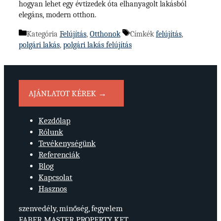
hogyan lehet egy évtizedek óta elhanyagolt lakásból
elegáns, modern otthon.
Kategória
Felújítás
,
Otthonok
Címkék
felújítás
,
polgári lakás
,
polgári lakás felújítás
AJÁNLATOT KÉREK →
Kezdőlap
Rólunk
Tevékenységünk
Referenciák
Blog
Kapcsolat
Hasznos
szenvedély, minőség, fegyelem
FABER MASTER PROPERTY KFT