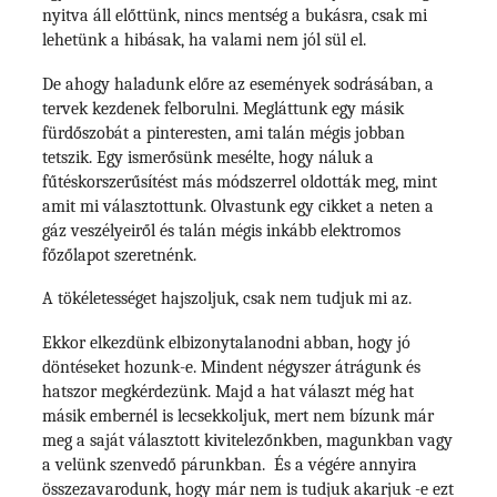
nyitva áll előttünk, nincs mentség a bukásra, csak mi
lehetünk a hibásak, ha valami nem jól sül el.
De ahogy haladunk előre az események sodrásában, a
tervek kezdenek felborulni. Megláttunk egy másik
fürdőszobát a pinteresten, ami talán mégis jobban
tetszik. Egy ismerősünk mesélte, hogy náluk a
fűtéskorszerűsítést más módszerrel oldották meg, mint
amit mi választottunk. Olvastunk egy cikket a neten a
gáz veszélyeiről és talán mégis inkább elektromos
főzőlapot szeretnénk.
A tökéletességet hajszoljuk, csak nem tudjuk mi az.
Ekkor elkezdünk elbizonytalanodni abban, hogy jó
döntéseket hozunk-e. Mindent négyszer átrágunk és
hatszor megkérdezünk. Majd a hat választ még hat
másik embernél is lecsekkoljuk, mert nem bízunk már
meg a saját választott kivitelezőnkben, magunkban vagy
a velünk szenvedő párunkban. És a végére annyira
összezavarodunk, hogy már nem is tudjuk akarjuk -e ezt