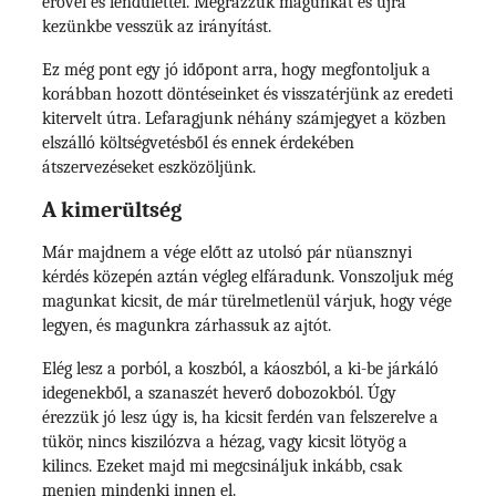
erővel és lendülettel. Megrázzuk magunkat és újra
kezünkbe vesszük az irányítást.
Ez még pont egy jó időpont arra, hogy megfontoljuk a
korábban hozott döntéseinket és visszatérjünk az eredeti
kitervelt útra. Lefaragjunk néhány számjegyet a közben
elszálló költségvetésből és ennek érdekében
átszervezéseket eszközöljünk.
A kimerültség
Már majdnem a vége előtt az utolsó pár nüansznyi
kérdés közepén aztán végleg elfáradunk. Vonszoljuk még
magunkat kicsit, de már türelmetlenül várjuk, hogy vége
legyen, és magunkra zárhassuk az ajtót.
Elég lesz a porból, a koszból, a káoszból, a ki-be járkáló
idegenekből, a szanaszét heverő dobozokból. Úgy
érezzük jó lesz úgy is, ha kicsit ferdén van felszerelve a
tükör, nincs kiszilózva a hézag, vagy kicsit lötyög a
kilincs. Ezeket majd mi megcsináljuk inkább, csak
menjen mindenki innen el.