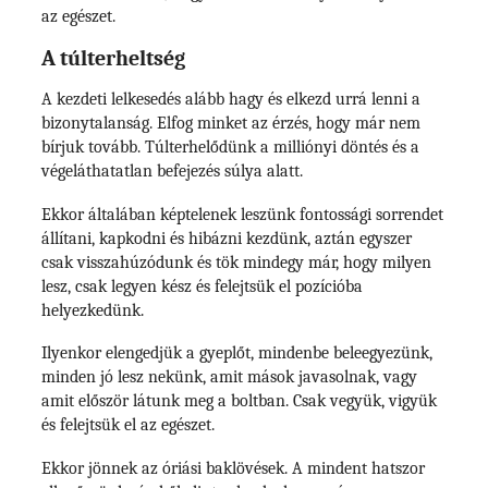
az egészet.
A túlterheltség
A kezdeti lelkesedés alább hagy és elkezd urrá lenni a
bizonytalanság. Elfog minket az érzés, hogy már nem
bírjuk tovább. Túlterhelődünk a milliónyi döntés és a
végeláthatatlan befejezés súlya alatt.
Ekkor általában képtelenek leszünk fontossági sorrendet
állítani, kapkodni és hibázni kezdünk, aztán egyszer
csak visszahúzódunk és tök mindegy már, hogy milyen
lesz, csak legyen kész és felejtsük el pozícióba
helyezkedünk.
Ilyenkor elengedjük a gyeplőt, mindenbe beleegyezünk,
minden jó lesz nekünk, amit mások javasolnak, vagy
amit először látunk meg a boltban. Csak vegyük, vigyük
és felejtsük el az egészet.
Ekkor jönnek az óriási baklövések. A mindent hatszor