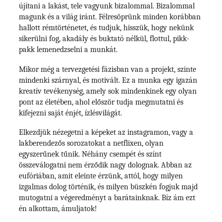
újítani a lakást, tele vagyunk bizalommal. Bizalommal
magunk és a világ iránt. Félresöprünk minden korábban
hallott rémtörténetet, és tudjuk, hisszük, hogy nekünk
sikerülni fog, akadály és buktató nélkül, flottul, pikk-
pakk lemenedzselni a munkát.
Mikor még a tervezgetési fázisban van a projekt, szinte
mindenki szárnyal, és motivált. Ez a munka egy igazán
kreatív tevékenység, amely sok mindenkinek egy olyan
pont az életében, ahol először tudja megmutatni és
kifejezni saját énjét, ízlésvilágát.
Elkezdjük nézegetni a képeket az instagramon, vagy a
lakberendezős sorozatokat a netflixen, olyan
egyszerűnek tűnik. Néhány csempét és színt
összeválogatni nem érződik nagy dolognak. Abban az
eufóriában, amit eleinte érzünk, attól, hogy milyen
izgalmas dolog történik, és milyen büszkén fogjuk majd
mutogatni a végeredményt a barátainknak. Bíz ám ezt
én alkottam, ámuljatok!