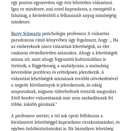
egy ponton egyszerűen úgy érzi lehetetlen választani.
Igaz ez mindenre, ami ezzel kapcsolatos, a csempétől a
falszínig, a kivitelezőtől a felhasznált anyag minőségéig
mindenre.
Barry Schwartz
pszichológia professzor A választás
paradoxona című könyvében úgy fogalmazz, hogy: „ Ha
az embereknek nincs választási lehetőségük, az élet
csaknem elviselhetetlen számukra. Ahogy a lehetőségek
száma nő, mint ahogy fogyasztói kultúránkban is
történik, a függetlenség, a szabályozás, a szabadság
keveredése pozitívan és erőteljesen jelentkezik. A
választási lehetőségek számának további növekedésével
a negatív körülmények is jelentkeznek, és odáig
szaporodnak, mígnem túlterheltnek érezzük magunkat.
Ettől kezdve választásaink már nem szabadítanak fel
többé, inkább gátolnak.”
A professzor szerint, a túl sok opció felfokozza a
kiválasztott lehetőséggel kapcsolatos várakozásainkat, és
egyben önhibáztatásunkat is. Ha bármilyen lehetőség