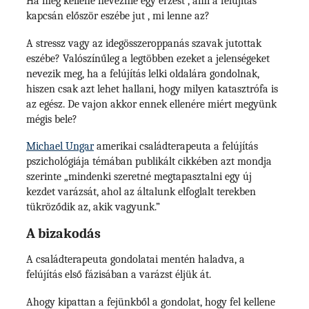
Ha meg kellene neveznie egy érzést , ami a felújítás
kapcsán először eszébe jut , mi lenne az?
A stressz vagy az idegösszeroppanás szavak jutottak
eszébe? Valószínűleg a legtöbben ezeket a jelenségeket
nevezik meg, ha a felújítás lelki oldalára gondolnak,
hiszen csak azt lehet hallani, hogy milyen katasztrófa is
az egész. De vajon akkor ennek ellenére miért megyünk
mégis bele?
Michael Ungar
amerikai családterapeuta a felújítás
pszichológiája témában publikált cikkében azt mondja
szerinte „mindenki szeretné megtapasztalni egy új
kezdet varázsát, ahol az általunk elfoglalt terekben
tükröződik az, akik vagyunk.”
A bizakodás
A családterapeuta gondolatai mentén haladva, a
felújítás első fázisában a varázst éljük át.
Ahogy kipattan a fejünkből a gondolat, hogy fel kellene