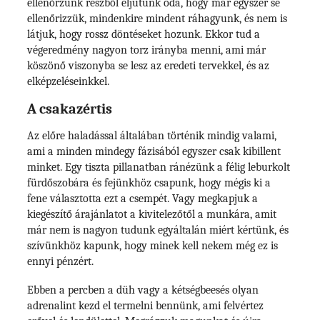
ellenőrzünk részből eljutunk oda, hogy már egyszer se
ellenőrizzük, mindenkire mindent ráhagyunk, és nem is
látjuk, hogy rossz döntéseket hozunk. Ekkor tud a
végeredmény nagyon torz irányba menni, ami már
köszönő viszonyba se lesz az eredeti tervekkel, és az
elképzeléseinkkel.
A csakazértis
Az előre haladással általában történik mindig valami,
ami a minden mindegy fázisából egyszer csak kibillent
minket. Egy tiszta pillanatban ránézünk a félig leburkolt
fürdőszobára és fejünkhöz csapunk, hogy mégis ki a
fene választotta ezt a csempét. Vagy megkapjuk a
kiegészítő árajánlatot a kivitelezőtől a munkára, amit
már nem is nagyon tudunk egyáltalán miért kértünk, és
szívünkhöz kapunk, hogy minek kell nekem még ez is
ennyi pénzért.
Ebben a percben a düh vagy a kétségbeesés olyan
adrenalint kezd el termelni bennünk, ami felvértez