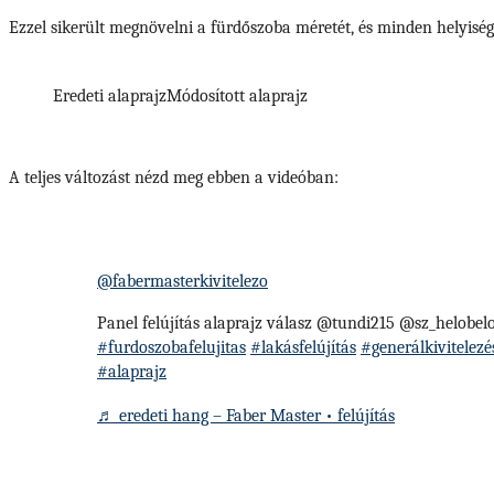
Ezzel sikerült megnövelni a fürdőszoba méretét, és minden helyisé
Eredeti alaprajz
Módosított alaprajz
A teljes változást nézd meg ebben a videóban:
@fabermasterkivitelezo
Panel felújítás alaprajz válasz @tundi215 @sz_helobelo
#furdoszobafelujitas
#lakásfelújítás
#generálkivitelezé
#alaprajz
♬ eredeti hang – Faber Master • felújítás