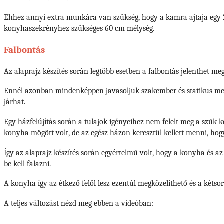
Ehhez annyi extra munkára van szükség, hogy a kamra ajtaja egy 2
konyhaszekrényhez szükséges 60 cm mélység.
Falbontás
Az alaprajz készítés során legtöbb esetben a falbontás jelenthet me
Ennél azonban mindenképpen javasoljuk szakember és statikus megk
járhat.
Egy házfelújítás során a tulajok igényeihez nem felelt meg a szűk
konyha mögött volt, de az egész házon keresztül kellett menni, h
Így az alaprajz készítés során egyértelmű volt, hogy a konyha és az 
be kell falazni.
A konyha így az étkező felől lesz ezentúl megközelíthető és a kétsor
A teljes változást nézd meg ebben a videóban: