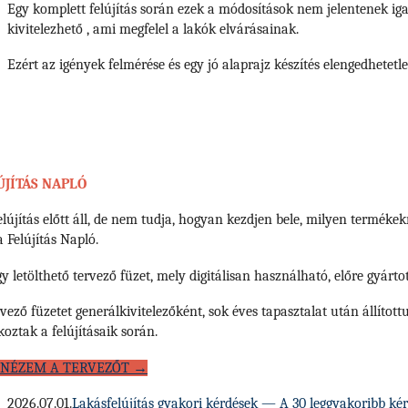
Egy komplett felújítás során ezek a módosítások nem jelentenek igaz
kivitelezhető , ami megfelel a lakók elvárásainak.
Ezért az igények felmérése és egy jó alaprajz készítés elengedhetetl
ÚJÍTÁS NAPLÓ
elújítás előtt áll, de nem tudja, hogyan kezdjen bele, milyen termékek
a Felújítás Napló.
y letölthető tervező füzet, mely digitálisan használható, előre gyártot
rvező füzetet generálkivitelezőként, sok éves tapasztalat után állíto
koztak a felújításaik során.
NÉZEM A TERVEZŐT →
2026.07.01.
Lakásfelújítás gyakori kérdések — A 30 leggyakoribb kérdé