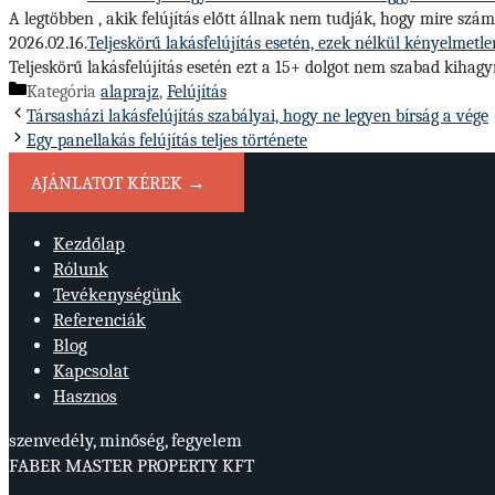
A legtöbben , akik felújítás előtt állnak nem tudják, hogy mire szá
2026.02.16.
Teljeskörű lakásfelújítás esetén, ezek nélkül kényelmetl
Teljeskörű lakásfelújítás esetén ezt a 15+ dolgot nem szabad kiha
Kategória
alaprajz
,
Felújítás
Társasházi lakásfelújítás szabályai, hogy ne legyen bírság a vége
Egy panellakás felújítás teljes története
AJÁNLATOT KÉREK →
Kezdőlap
Rólunk
Tevékenységünk
Referenciák
Blog
Kapcsolat
Hasznos
szenvedély, minőség, fegyelem
FABER MASTER PROPERTY KFT