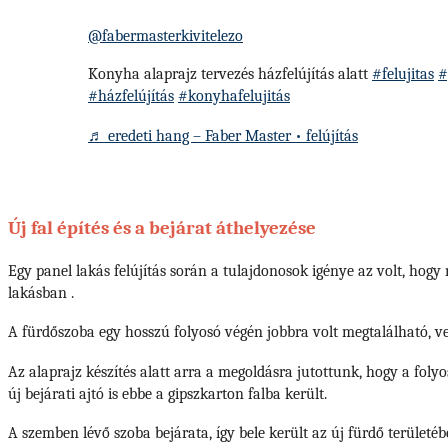
@fabermasterkivitelezo
Konyha alaprajz tervezés házfelújítás alatt
#felujitas
#
#házfelújítás
#konyhafelujitás
♬ eredeti hang – Faber Master • felújítás
Új fal építés és a bejárat áthelyezése
Egy panel lakás felújítás során a tulajdonosok igénye az volt, hog
lakásban .
A fürdőszoba egy hosszú folyosó végén jobbra volt megtalálható, v
Az alaprajz készítés alatt arra a megoldásra jutottunk, hogy a folyo
új bejárati ajtó is ebbe a gipszkarton falba került.
A szemben lévő szoba bejárata, így bele került az új fürdő területéb