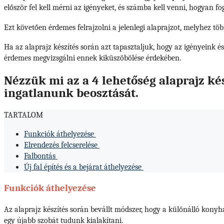
először fel kell mérni az igényeket, és számba kell venni, hogyan fo
Ezt követően érdemes felrajzolni a jelenlegi alaprajzot, melyhez tö
Ha az alaprajz készítés során azt tapasztaljuk, hogy az igényeink 
érdemes megvizsgálni ennek kiküszöbölése érdekében.
Nézzük mi az a 4 lehetőség alaprajz kés
ingatlanunk beosztását.
TARTALOM
Funkciók áthelyezése
Elrendezés felcserelése
Falbontás
Új fal építés és a bejárat áthelyezése
Funkciók áthelyezése
Az alaprajz készítés során bevállt módszer, hogy a különálló konyha
egy újabb szobát tudunk kialakítani.