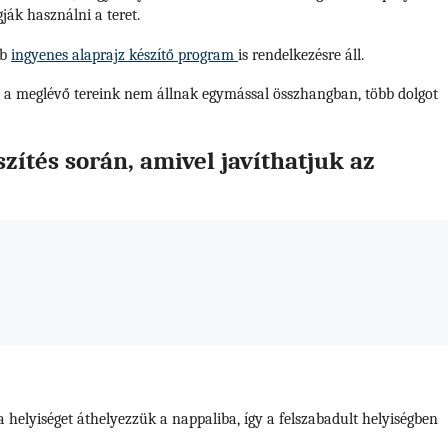
gják használni a teret.
bb
ingyenes alaprajz készítő program
is rendelkezésre áll.
és a meglévő tereink nem állnak egymással összhangban, több dolgot
zítés során, amivel javíthatjuk az
 helyiséget áthelyezzük a nappaliba, így a felszabadult helyiségben