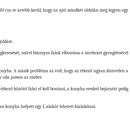
0 cm-re arrébb kerül, hogy az ajtó mindkét oldalán meg legyen egy
goldást.
eresését, mivel bizonyos falak elbontása a szerkezet gyengítésével
 konyha. A másik probléma az volt, hogy az étkező ugyan közvetlen a
ogy oda jusson az ember.
étkező közötti falat el kell bontani, a konyha eredeti bejáratát pedig
os konyha helyett egy L alakút lehetett kialakítani.