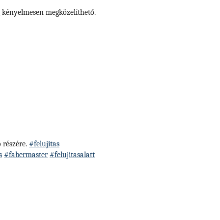
g kényelmesen megközelíthető.
 részére.
#felujitas
s
#fabermaster
#felujitasalatt