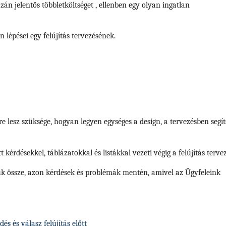
án jelentős többletköltséget , ellenben egy olyan ingatlan
en lépései egy felújítás tervezésének.
re lesz szüksége, hogyan legyen egységes a design, a tervezésben segí
t kérdésekkel, táblázatokkal és listákkal vezeti végig a felújítás terve
ttuk össze, azon kérdések és problémák mentén, amivel az Ügyfeleink
s és válasz felújítás előtt