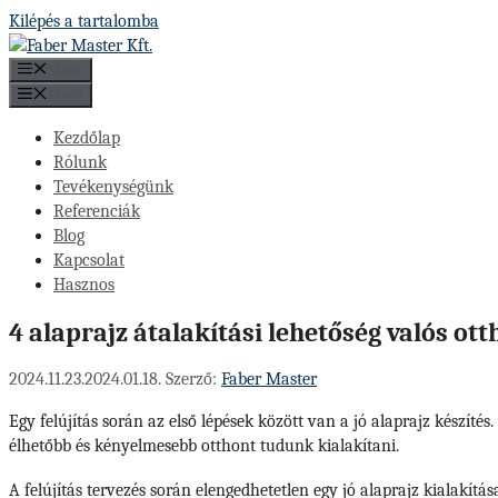
Kilépés a tartalomba
Menü
Menü
Kezdőlap
Rólunk
Tevékenységünk
Referenciák
Blog
Kapcsolat
Hasznos
4 alaprajz átalakítási lehetőség valós o
2024.11.23.
2024.01.18.
Szerző:
Faber Master
Egy felújítás során az első lépések között van a jó alaprajz készít
élhetőbb és kényelmesebb otthont tudunk kialakítani.
A felújítás tervezés során elengedhetetlen egy jó alaprajz kialakít