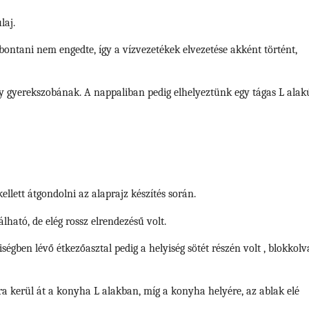
ulaj.
ntani nem engedte, így a vízvezetékek elvezetése akként történt,
y gyerekszobának. A nappaliban pedig elhelyeztünk egy tágas L alak
kellett átgondolni az alaprajz készítés során.
lható, de elég rossz elrendezésű volt.
ségben lévő étkezőasztal pedig a helyiség sötét részén volt , blokkolv
alra kerül át a konyha L alakban, míg a konyha helyére, az ablak elé