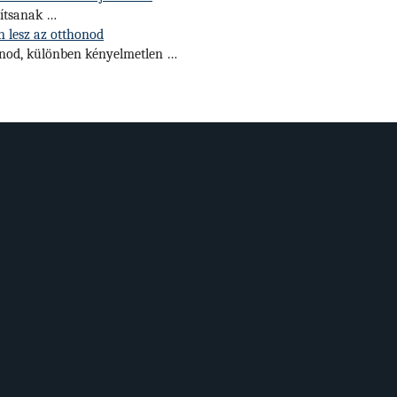
mítsanak …
en lesz az otthonod
gynod, különben kényelmetlen …