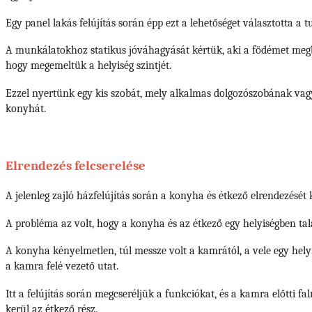
Egy panel lakás felújítás során épp ezt a lehetőséget választotta a t
A munkálatokhoz statikus jóváhagyását kértük, aki a födémet megbo
hogy megemeltük a helyiség szintjét.
Ezzel nyertünk egy kis szobát, mely alkalmas dolgozószobának vag
konyhát.
Elrendezés felcserelése
A jelenleg zajló házfelújítás során a konyha és étkező elrendezését 
A probléma az volt, hogy a konyha és az étkező egy helyiségben talá
A konyha kényelmetlen, túl messze volt a kamrától, a vele egy helyi
a kamra felé vezető utat.
Itt a felújítás során megcseréljük a funkciókat, és a kamra előtti f
kerül az étkező rész.