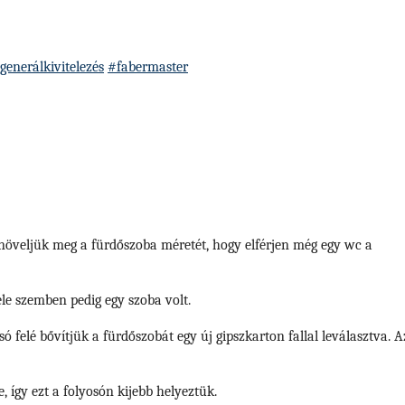
generálkivitelezés
#fabermaster
y növeljük meg a fürdőszoba méretét, hogy elférjen még egy wc a
ele szemben pedig egy szoba volt.
só felé bővítjük a fürdőszobát egy új gipszkarton fallal leválasztva. A
e, így ezt a folyosón kijebb helyeztük.