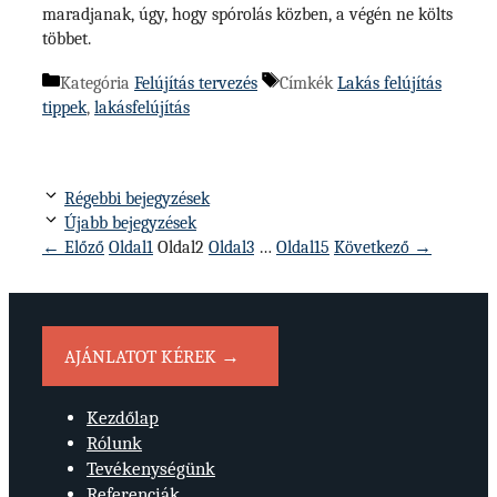
maradjanak, úgy, hogy spórolás közben, a végén ne költs
többet.
Kategória
Felújítás tervezés
Címkék
Lakás felújítás
tippek
,
lakásfelújítás
Régebbi bejegyzések
Újabb bejegyzések
←
Előző
Oldal
1
Oldal
2
Oldal
3
…
Oldal
15
Következő
→
AJÁNLATOT KÉREK →
Kezdőlap
Rólunk
Tevékenységünk
Referenciák