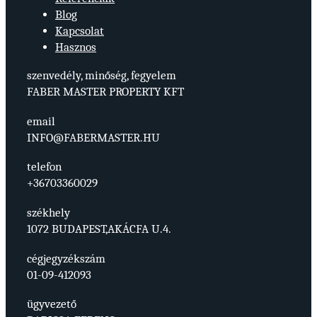
Blog
Kapcsolat
Hasznos
szenvedély, minőség, fegyelem
FABER MASTER PROPERTY KFT
email
INFO@FABERMASTER.HU
telefon
+36703360029
székhely
1072 BUDAPEST,AKÁCFA U.4.
cégjegyzékszám
01-09-412093
ügyvezető